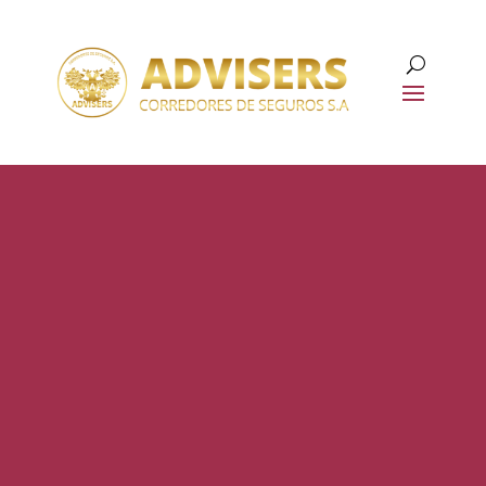
Comparte
tranquilidad,
al adquirir tu
seguro con
Advisers.